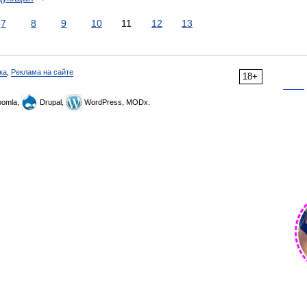
7
8
9
10
11
12
13
ка
,
Реклама на сайте
18+
omla,
Drupal,
WordPress, MODx.