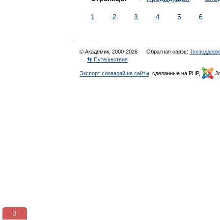
1
2
3
4
5
6
© Академик, 2000-2026
Обратная связь:
Техподдерж
👣 Путешествия
Экспорт словарей на сайты
, сделанные на PHP,
Jo
3