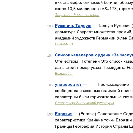
в честь мифологической богини, обра
около 10,5 миллионов км&#178; (прим
Энциклопедия инвестора
Ружевич, Тадеуш
— Тадеуш Ружевич (п
103
драматург. Лауреат множества премий,
академий художеств Германии (член Ба
Википедия
Список кавалеров ордена «За заслуг
104
Отечеством» I степени Это список кава
даты стоит номер указа Президента Р
Википедия
университет
— Происхождение Изна
105
сообщества связанных взаимной прися
характерны были горизонтальные связи,
Словарь средневековой культуры
Евразия
— (Eurasia) Содержание Сод
106
характеристики Крайние точки Еврази
Границы География История Страны Е
…