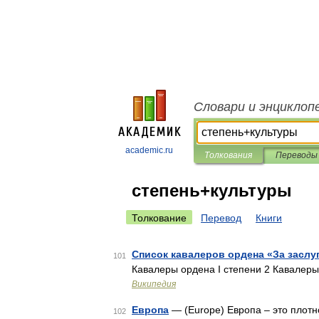
Словари и энциклоп
academic.ru
Толкования
Переводы
степень+культуры
Толкование
Перевод
Книги
Список кавалеров ордена «За заслуг
101
Кавалеры ордена I степени 2 Кавалеры
Википедия
Европа
— (Europe) Европа – это плот
102