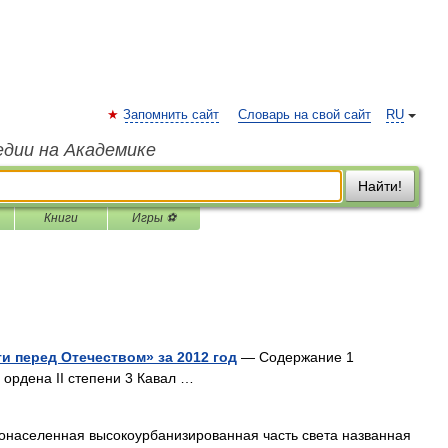
Запомнить сайт
Словарь на свой сайт
RU
едии на Академике
Найти!
Книги
Игры ⚽
и перед Отечеством» за 2012 год
— Содержание 1
 ордена II степени 3 Кавал …
нонаселенная высокоурбанизированная часть света названная