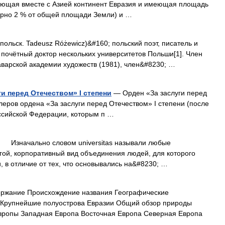
зующая вместе с Азией континент Евразия и имеющая площадь
ерно 2 % от общей площади Земли) и …
ольск. Tadeusz Różewicz)&#160; польский поэт, писатель и
 почётный доктор нескольких университетов Польши[1]. Член
варской академии художеств (1981), член&#8230; …
и перед Отечеством» I степени
— Орден «За заслуги перед
леров ордена «За заслуги перед Отечеством» I степени (после
оссийской Федерации, которым п …
чально словом universitas называли любые
гой, корпоративный вид объединения людей, для которого
 в отличие от тех, что основывались на&#8230; …
ержание Происхождение названия Географические
и Крупнейшие полуострова Евразии Общий обзор природы
вропы Западная Европа Восточная Европа Северная Европа