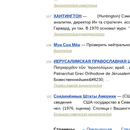
Энциклопедия инвестора
ХАНТИНГТОН
— (Huntington) Сэмюэл 
107
аналитик, директор Ин та стратегич. ис
Гарвард, ун тах. В 1970 основал журн.
Энциклопедия культурологии
Мун Сон Мён
— Проверить нейтрально
108
Википедия
ИЕРУСАЛИМСКАЯ ПРАВОСЛАВНАЯ 
109
Πατριαρχεῖον τῶν ῾Ιεροσολύμων; араб. ; 
Patriarchat Grec Orthodoxe de Jérusale
Божественнейшее&#8230; …
Православная энциклопедия
Соединённые Штаты Америки
— (СШ
110
сведения США государство в Северно
чел. (1976, оценка). Столица г. Ваши
Большая советская энциклопедия
Страницы
←
Предыдущая
Сле