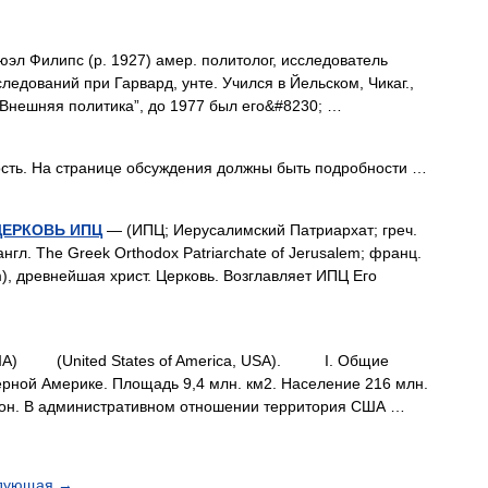
Филипс (р. 1927) амер. политолог, исследователь
следований при Гарвард, унте. Учился в Йельском, Чикаг.,
 “Внешняя политика”, до 1977 был его&#8230; …
сть. На странице обсуждения должны быть подробности …
ЦЕРКОВЬ ИПЦ
— (ИПЦ; Иерусалимский Патриархат; греч.
англ. The Greek Orthodox Patriarchate of Jerusalem; франц.
m), древнейшая христ. Церковь. Возглавляет ИПЦ Его
А) (United States of America, USA). I. Общие
й Америке. Площадь 9,4 млн. км2. Население 216 млн.
нгтон. В административном отношении территория США …
дующая
→